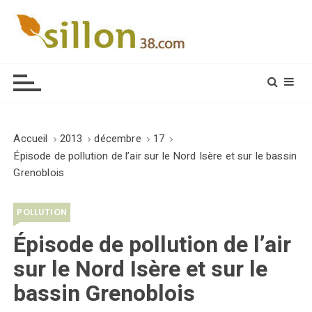
S
k
i
Le journal du monde rural
p
t
o
c
o
Accueil
2013
décembre
17
n
Épisode de pollution de l’air sur le Nord Isère et sur le bassin
t
Grenoblois
e
n
POLLUTION
t
Épisode de pollution de l’air
sur le Nord Isère et sur le
bassin Grenoblois