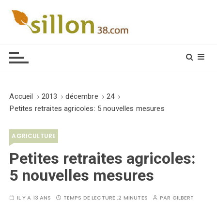
S
k
i
Le journal du monde rural
p
t
o
c
o
Accueil
2013
décembre
24
n
Petites retraites agricoles: 5 nouvelles mesures
t
e
AGRICULTURE
n
t
Petites retraites agricoles:
5 nouvelles mesures
IL Y A 13 ANS
TEMPS DE LECTURE :
2 MINUTES
PAR
GILBERT