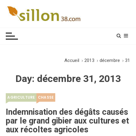
S
k
i
Le journal du monde rural
p
t
o
c
o
Accueil
2013
décembre
31
n
t
Day:
décembre 31, 2013
e
n
t
AGRICULTURE
CHASSE
Indemnisation des dégâts causés
par le grand gibier aux cultures et
aux récoltes agricoles