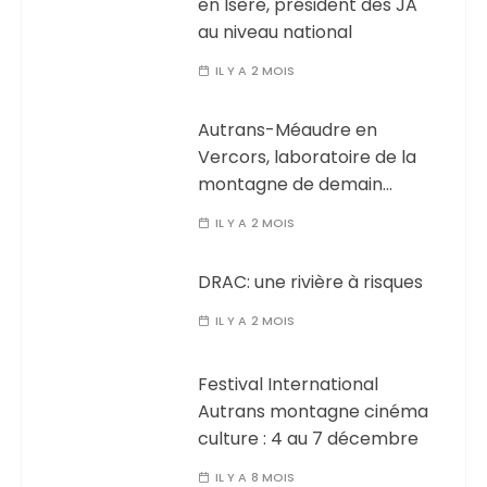
en Isère, président des JA
au niveau national
IL Y A 2 MOIS
Autrans-Méaudre en
Vercors, laboratoire de la
montagne de demain…
IL Y A 2 MOIS
DRAC: une rivière à risques
IL Y A 2 MOIS
Festival International
Autrans montagne cinéma
culture : 4 au 7 décembre
IL Y A 8 MOIS