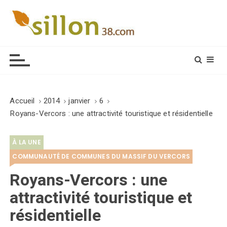
S
k
i
Le journal du monde rural
p
t
o
c
o
Accueil
2014
janvier
6
n
Royans-Vercors : une attractivité touristique et résidentielle
t
e
À LA UNE
n
t
COMMUNAUTÉ DE COMMUNES DU MASSIF DU VERCORS
Royans-Vercors : une
attractivité touristique et
résidentielle