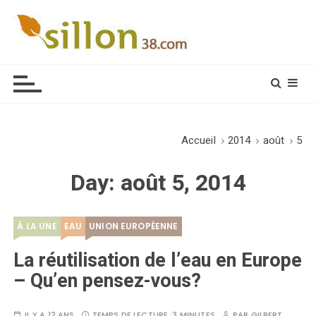
S
k
i
Le journal du monde rural
p
t
o
c
o
Accueil
2014
août
5
n
t
Day:
août 5, 2014
e
n
t
À LA UNE
EAU
UNION EUROPÉENNE
La réutilisation de l’eau en Europe
– Qu’en pensez-vous?
IL Y A 12 ANS
TEMPS DE LECTURE :
3 MINUTES
PAR
GILBERT