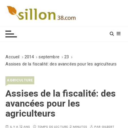
S
k
i
Le journal du monde rural
p
t
o
c
o
Accueil
2014
septembre
23
n
Assises de la fiscalité: des avancées pour les agriculteurs
t
e
AGRICULTURE
n
t
Assises de la fiscalité: des
avancées pour les
agriculteurs
IL Y A 12 ANS
TEMPS DE LECTURE :
2 MINUTES
PAR
GILBERT