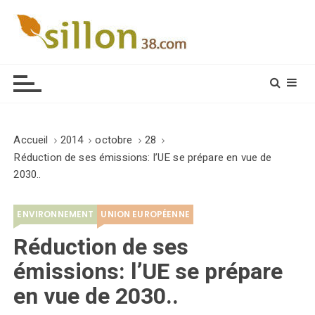
S
k
i
Le journal du monde rural
p
t
o
c
o
Accueil
2014
octobre
28
n
Réduction de ses émissions: l’UE se prépare en vue de
t
2030..
e
n
ENVIRONNEMENT
UNION EUROPÉENNE
t
Réduction de ses
émissions: l’UE se prépare
en vue de 2030..