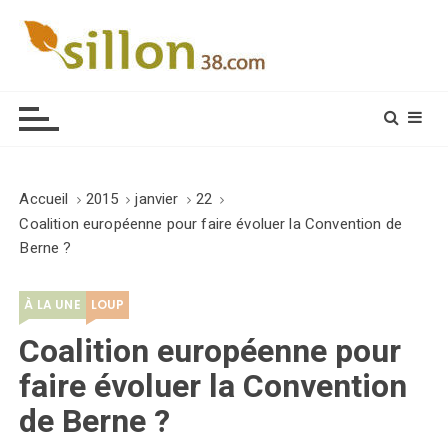
S
k
i
Le journal du monde rural
p
t
o
c
o
Accueil
2015
janvier
22
n
Coalition européenne pour faire évoluer la Convention de
t
Berne ?
e
n
À LA UNE
LOUP
t
Coalition européenne pour
faire évoluer la Convention
de Berne ?