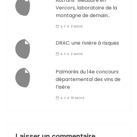
Autrans-Méaudre en
Vercors, laboratoire de la
montagne de demain…
IL Y A 2 MOIS
DRAC: une rivière à risques
IL Y A 2 MOIS
Palmarès du 14e concours
départemental des vins de
l’Isère
IL Y A 10 MOIS
Laisser un commentaire