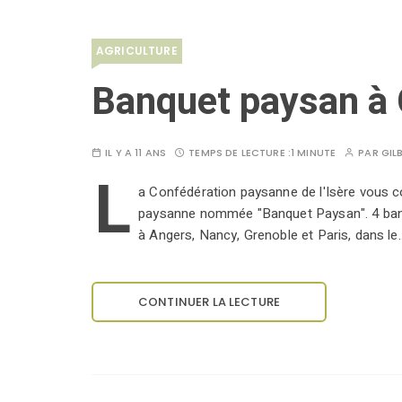
AGRICULTURE
Banquet paysan à 
IL Y A 11 ANS
TEMPS DE LECTURE :
1 MINUTE
PAR
GIL
L
a Confédération paysanne de l'Isère vous co
paysanne nommée "Banquet Paysan". 4 banqu
à Angers, Nancy, Grenoble et Paris, dans le
CONTINUER LA LECTURE