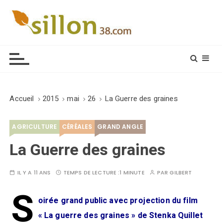
S
k
i
Le journal du monde rural
p
t
o
c
o
Accueil
2015
mai
26
La Guerre des graines
n
t
AGRICULTURE
CÉRÉALES
GRAND ANGLE
e
n
La Guerre des graines
t
IL Y A 11 ANS
TEMPS DE LECTURE :
1 MINUTE
PAR
GILBERT
S
oirée grand public avec projection du film
« La guerre des graines » de Stenka Quillet