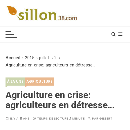
S
k
i
Le journal du monde rural
p
t
o
c
o
Accueil
2015
juillet
2
n
Agriculture en crise: agriculteurs en détresse…
t
e
À LA UNE
AGRICULTURE
n
t
Agriculture en crise:
agriculteurs en détresse…
IL Y A 11 ANS
TEMPS DE LECTURE :
1 MINUTE
PAR
GILBERT