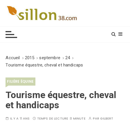
S
k
i
Le journal du monde rural
p
t
o
c
o
Accueil
2015
septembre
24
n
Tourisme équestre, cheval et handicaps
t
e
FILIÈRE ÉQUINE
n
t
Tourisme équestre, cheval
et handicaps
IL Y A 11 ANS
TEMPS DE LECTURE :
0 MINUTE
PAR
GILBERT