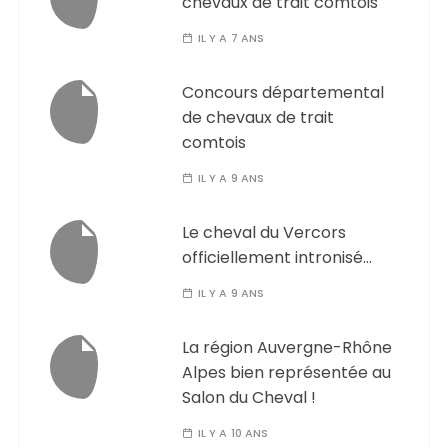
chevaux de trait comtois
IL Y A 7 ANS
Concours départemental
de chevaux de trait
comtois
IL Y A 9 ANS
Le cheval du Vercors
officiellement intronisé…
IL Y A 9 ANS
La région Auvergne-Rhône
Alpes bien représentée au
Salon du Cheval !
IL Y A 10 ANS