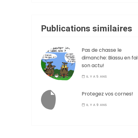
Publications similaires
Pas de chasse le
dimanche: Biassu en fai
son actu!
IL Y A 5 ANS
Protegez vos cornes!
IL Y A 9 ANS