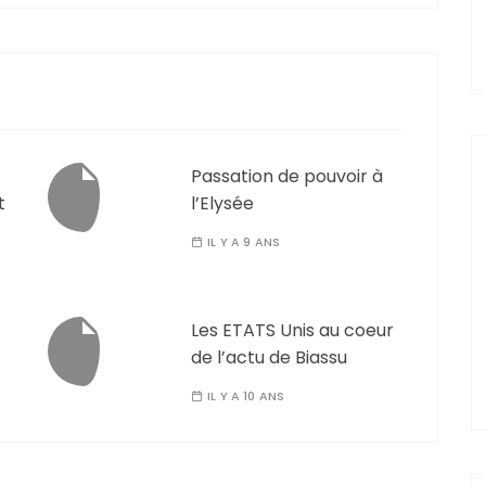
Passation de pouvoir à
t
l’Elysée
IL Y A 9 ANS
Les ETATS Unis au coeur
de l’actu de Biassu
IL Y A 10 ANS