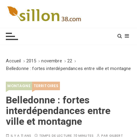
S
k
i
Le journal du monde rural
p
t
o
c
o
Accueil
2015
novembre
22
n
Belledonne : fortes interdépendances entre ville et montagne
t
e
MONTAGNE
TERRITOIRES
n
t
Belledonne : fortes
interdépendances entre
ville et montagne
IL Y A 11 ANS
TEMPS DE LECTURE :
10 MINUTES
PAR
GILBERT