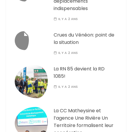
déplacements
indispensables
IL Y A 2 ANS
Crues du Vénéon: point de
la situation
IL Y A 2 ANS
La RN 85 devient la RD
1085!
IL Y A 2 ANS
La CC Matheysine et
l’agence Une Rivière Un
Territoire formalisent leur