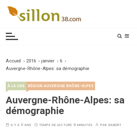
S
k
i
Le journal du monde rural
p
t
o
c
o
Accueil
2016
janvier
6
n
Auvergne-Rhône-Alpes: sa démographie
t
e
À LA UNE
RÉGION AUVERGNE RHÔNE-ALPES
n
t
Auvergne-Rhône-Alpes: sa
démographie
IL Y A 11 ANS
TEMPS DE LECTURE :
9 MINUTES
PAR
GILBERT