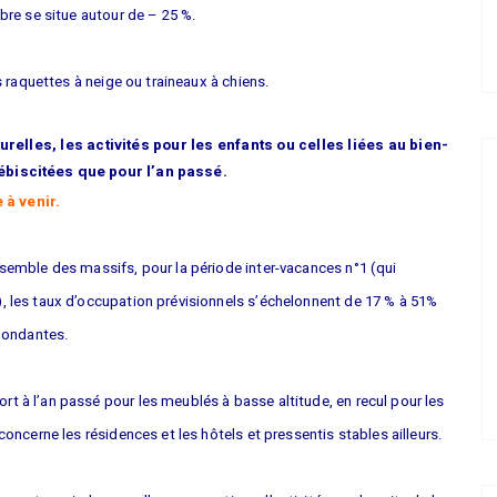
mbre se situe autour de – 25 %.
es raquettes à neige ou traineaux à chiens.
relles, les activités pour les enfants ou celles liées au bien-
lébiscitées que pour l’an passé.
 à venir.
nsemble des massifs, pour la période inter-vacances n°1 (qui
, les taux d’occupation prévisionnels s’échelonnent de 17 % à 51%
épondantes.
t à l’an passé pour les meublés à basse altitude, en recul pour les
concerne les résidences et les hôtels et pressentis stables ailleurs.