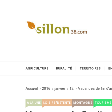
S
k
i
p
t
o
Le journal du monde rural
c
o
n
t
e
AGRICULTURE
RURALITÉ
TERRITOIRES
E
n
t
Accueil
2016
janvier
12
Vacances de fin d’a
À LA UNE
LOISIRS/DÉTENTE
MONTAGNE
TOURISME