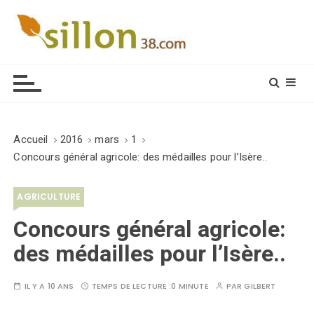
S
k
i
Le journal du monde rural
p
t
o
c
o
Accueil
2016
mars
1
n
Concours général agricole: des médailles pour l’Isère..
t
e
AGRICULTURE
n
t
Concours général agricole:
des médailles pour l’Isère..
IL Y A 10 ANS
TEMPS DE LECTURE :
0 MINUTE
PAR
GILBERT