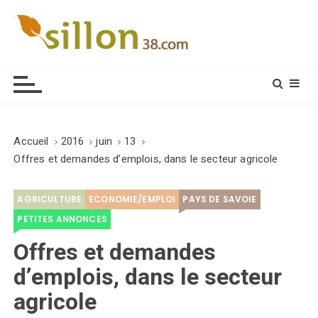
S
k
i
Le journal du monde rural
p
t
o
c
o
Accueil
2016
juin
13
n
Offres et demandes d’emplois, dans le secteur agricole
t
e
AGRICULTURE
ECONOMIE/EMPLOI
PAYS DE SAVOIE
n
t
PETITES ANNONCES
Offres et demandes
d’emplois, dans le secteur
agricole