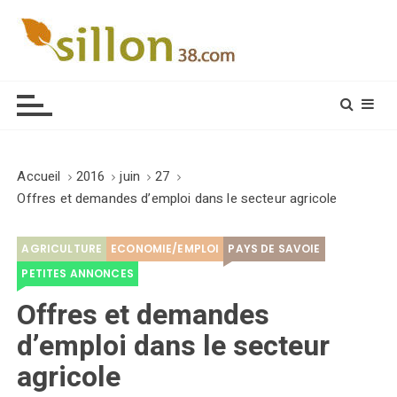
S
k
i
Le journal du monde rural
p
t
o
c
o
Accueil
2016
juin
27
n
Offres et demandes d’emploi dans le secteur agricole
t
e
AGRICULTURE
ECONOMIE/EMPLOI
PAYS DE SAVOIE
n
t
PETITES ANNONCES
Offres et demandes
d’emploi dans le secteur
agricole