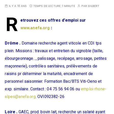
IL Y A 10 ANS
TEMPS DE LECTURE :
1 MINUTE
PAR
GILBERT
R
etrouvez ces offres d’emploi sur
www.anefa.org
:
Drôme .
Domaine recherche agent viticole en CDI tps
plein. Missions : travaux et entretien du vignoble (taille,
ébourgeonnage…, palissage, recépage, arrosage, petites
maçonnerie), contrôles sanitaires, prélèvements de
raisins pr déterminer la maturité, encadrement de
personnel saisonnier. Formation Bac/BTS Viti-Oeno et
exp. similaire. Contact : 04 75 56 94 06 ou
emploi-rhone-
alpes@anefa.org
. OVI092382-26
Loire .
GAEC, prod. bovin lait, recherche un salarié ayant