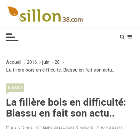
S
k
i
Le journal du monde rural
p
t
o
c
o
Accueil
2016
juin
28
n
La filière bois en difficulté: Biassu en fait son actu..
t
e
BIASSU
n
t
La filière bois en difficulté:
Biassu en fait son actu..
IL Y A 10 ANS
TEMPS DE LECTURE :
0 MINUTE
PAR
GILBERT