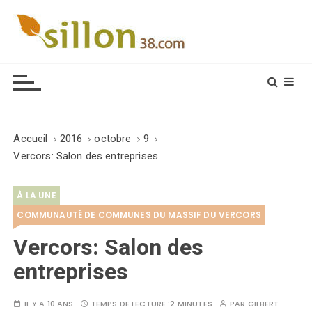
S
k
i
Le journal du monde rural
p
t
o
c
o
Accueil
2016
octobre
9
n
Vercors: Salon des entreprises
t
e
À LA UNE
n
t
COMMUNAUTÉ DE COMMUNES DU MASSIF DU VERCORS
Vercors: Salon des
entreprises
IL Y A 10 ANS
TEMPS DE LECTURE :
2 MINUTES
PAR
GILBERT