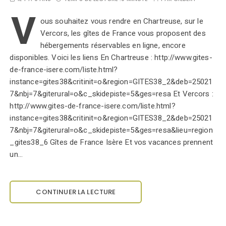
V
ous souhaitez vous rendre en Chartreuse, sur le
Vercors, les gîtes de France vous proposent des
hébergements réservables en ligne, encore
disponibles. Voici les liens En Chartreuse : http://www.gites-
de-france-isere.com/liste.html?
instance=gites38&critinit=o&region=GITES38_2&deb=25021
7&nbj=7&giterural=o&c_skidepiste=5&ges=resa Et Vercors :
http://www.gites-de-france-isere.com/liste.html?
instance=gites38&critinit=o&region=GITES38_2&deb=25021
7&nbj=7&giterural=o&c_skidepiste=5&ges=resa&lieu=region
_gites38_6 Gîtes de France Isère Et vos vacances prennent
un…
CONTINUER LA LECTURE