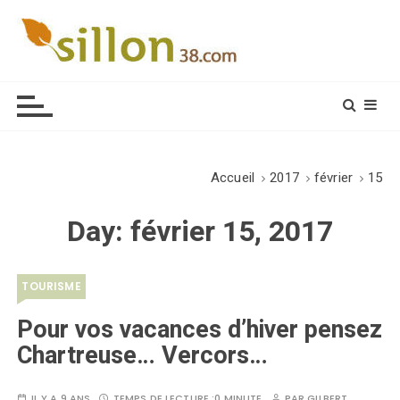
S
k
i
Le journal du monde rural
p
t
o
c
o
Accueil
2017
février
15
n
t
Day:
février 15, 2017
e
n
t
TOURISME
Pour vos vacances d’hiver pensez
Chartreuse… Vercors…
IL Y A 9 ANS
TEMPS DE LECTURE :
0 MINUTE
PAR
GILBERT