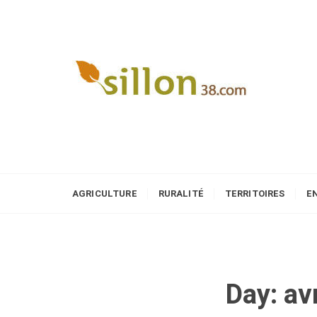
S
k
i
p
t
o
Le journal du monde rural
c
o
n
t
e
AGRICULTURE
RURALITÉ
TERRITOIRES
E
n
t
Day:
av