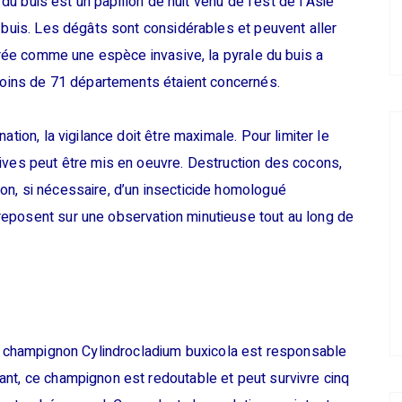
 du buis est un papillon de nuit venu de l’est de l’Asie
e buis. Les dégâts sont considérables et peuvent aller
dérée comme une espèce invasive, la pyrale du buis a
 moins de 71 départements étaient concernés.
ation, la vigilance doit être maximale. Pour limiter le
ives peut être mis en oeuvre. Destruction des cocons,
on, si nécessaire, d’un insecticide homologué
eposent sur une observation minutieuse tout au long de
le champignon Cylindrocladium buxicola est responsable
ant, ce champignon est redoutable et peut survivre cinq