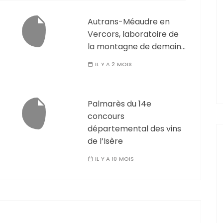
Autrans-Méaudre en
Vercors, laboratoire de
la montagne de demain…
IL Y A 2 MOIS
Palmarès du 14e
concours
départemental des vins
de l’Isère
IL Y A 10 MOIS