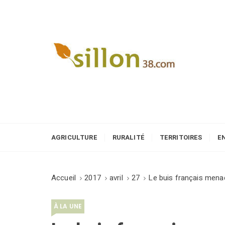
S
k
i
p
t
o
Le journal du monde rural
c
o
n
t
e
AGRICULTURE
RURALITÉ
TERRITOIRES
E
n
t
Accueil
2017
avril
27
Le buis français menac
À LA UNE