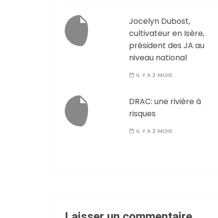
Jocelyn Dubost,
cultivateur en Isère,
président des JA au
niveau national
IL Y A 2 MOIS
DRAC: une rivière à
risques
IL Y A 2 MOIS
Laisser un commentaire