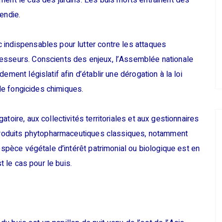
ment le cas des jardins. Les buis morts entrainent des
endie.
 indispensables pour lutter contre les attaques
esseurs. Conscients des enjeux, l’Assemblée nationale
ement législatif afin d’établir une dérogation à la loi
 de fongicides chimiques.
toire, aux collectivités territoriales et aux gestionnaires
s produits phytopharmaceutiques classiques, notamment
 espèce végétale d’intérêt patrimonial ou biologique est en
t le cas pour le buis.