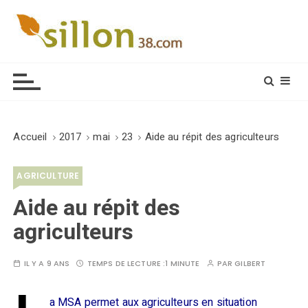
S
k
i
Le journal du monde rural
p
t
o
c
o
Accueil
2017
mai
23
Aide au répit des agriculteurs
n
t
AGRICULTURE
e
n
Aide au répit des
t
agriculteurs
IL Y A 9 ANS
TEMPS DE LECTURE :
1 MINUTE
PAR
GILBERT
a MSA permet aux agriculteurs en situation