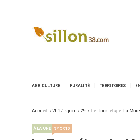
S
k
i
p
t
o
Le journal du monde rural
c
o
n
t
e
AGRICULTURE
RURALITÉ
TERRITOIRES
E
n
t
Accueil
2017
juin
29
Le Tour: étape La Mure
À LA UNE
SPORTS