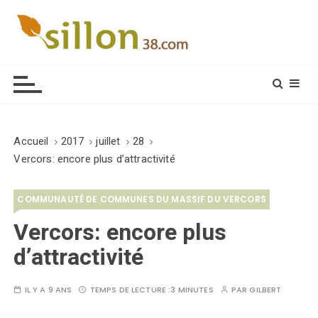
S
k
i
Le journal du monde rural
p
t
o
c
o
Accueil
2017
juillet
28
n
Vercors: encore plus d’attractivité
t
e
COMMUNAUTÉ DE COMMUNES DU MASSIF DU VERCORS
n
t
Vercors: encore plus
d’attractivité
IL Y A 9 ANS
TEMPS DE LECTURE :
3 MINUTES
PAR
GILBERT