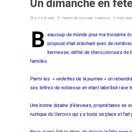
Un dimanche en fêt
IL Y A 9 ANS
TEMPS DE LECTURE :
1 MINUTE
PAR
GIL
B
eaucoup de monde pour ma troisième édit
proposé était alléchant avec de nombreu
kermesse, défilé de chars,concours de 
familles..
Parmi les » vedettes de la journée » on retiendra
ses lettres de noblesse en étant labellisé race ter
Une bonne dizaine d’éleveurs, propriétaires se s
rustique du Vercors qui y a toute sa place et fait