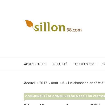
S
k
i
p
t
o
Le journal du monde rural
c
o
n
t
e
AGRICULTURE
RURALITÉ
TERRITOIRES
E
n
t
Accueil
2017
août
6
Un dimanche en fête à
COMMUNAUTÉ DE COMMUNES DU MASSIF DU VERCO