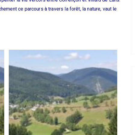
arpenter la via Vercors entre Corrençon et Villard de Lans.
ment ce parcours à travers la forêt, la nature, vaut le