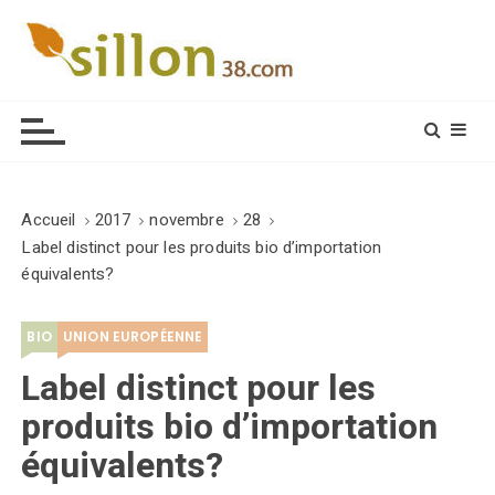
S
k
i
Le journal du monde rural
p
t
o
c
o
Accueil
2017
novembre
28
n
Label distinct pour les produits bio d’importation
t
équivalents?
e
n
BIO
UNION EUROPÉENNE
t
Label distinct pour les
produits bio d’importation
équivalents?