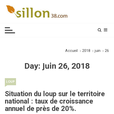
S
k
i
Le journal du monde rural
p
t
o
c
o
Accueil
2018
juin
26
n
t
Day:
juin 26, 2018
e
n
t
LOUP
Situation du loup sur le territoire
national : taux de croissance
annuel de près de 20%.