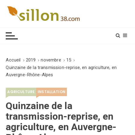
S
k
i
Le journal du monde rural
p
t
o
c
o
Accueil
2019
novembre
15
n
Quinzaine de la transmission-reprise, en agriculture, en
t
Auvergne-Rhône-Alpes
e
n
AGRICULTURE
INSTALLATION
t
Quinzaine de la
transmission-reprise, en
agriculture, en Auvergne-