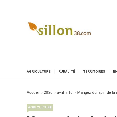
S
k
i
p
t
o
Le journal du monde rural
c
o
n
t
e
AGRICULTURE
RURALITÉ
TERRITOIRES
E
n
t
Accueil
2020
avril
16
Mangez du lapin de la 
AGRICULTURE