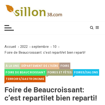
S
k
i
Le journal du monde rural
p
t
o
c
o
Accueil
2022
septembre
10
n
Foire de Beaucroissant: c’est reparti!et bien reparti!
t
e
À LA UNE
DÉPARTEMENT DE L'ISÈRE
FOIRE
n
t
FOIRE DE BEAUCROISSANT
FOIRES ET FÊTES
FOIRES/SALONS
TERROIRS/GASTRONOMIE
Foire de Beaucroissant:
c’est reparti!et bien reparti!