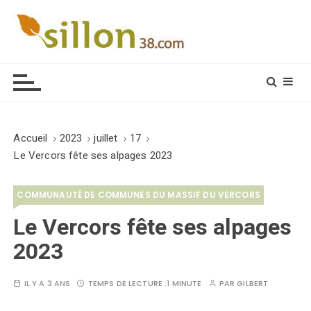
S
k
i
Le journal du monde rural
p
t
o
c
o
Accueil
2023
juillet
17
n
Le Vercors fête ses alpages 2023
t
e
COMMUNAUTÉ DE COMMUNES DU MASSIF DU VERCORS
n
t
Le Vercors fête ses alpages
2023
IL Y A 3 ANS
TEMPS DE LECTURE :
1 MINUTE
PAR
GILBERT