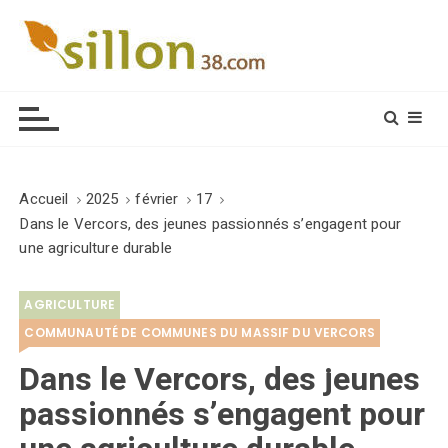
S
k
i
Le journal du monde rural
p
t
o
c
o
Accueil
2025
février
17
n
Dans le Vercors, des jeunes passionnés s’engagent pour
t
une agriculture durable
e
n
AGRICULTURE
t
COMMUNAUTÉ DE COMMUNES DU MASSIF DU VERCORS
Dans le Vercors, des jeunes
passionnés s’engagent pour