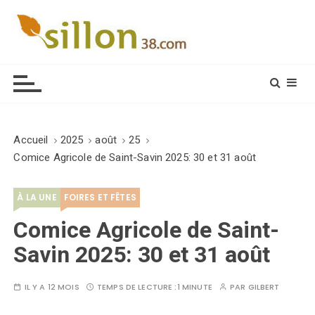
S
k
i
Le journal du monde rural
p
t
o
c
o
Accueil
2025
août
25
n
Comice Agricole de Saint-Savin 2025: 30 et 31 août
t
e
À LA UNE
FOIRES ET FÊTES
n
t
Comice Agricole de Saint-
Savin 2025: 30 et 31 août
IL Y A 12 MOIS
TEMPS DE LECTURE :
1 MINUTE
PAR
GILBERT