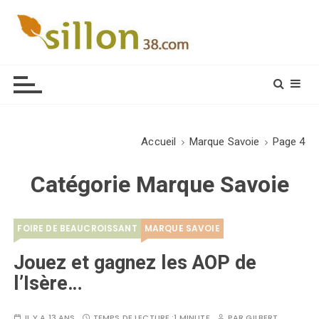
S
k
i
Le journal du monde rural
p
t
o
c
o
Accueil
Marque Savoie
Page 4
n
t
Catégorie
Marque Savoie
e
n
t
FOIRE DE BEAUCROISSANT
MARQUE SAVOIE
Jouez et gagnez les AOP de
l’Isère…
IL Y A 13 ANS
TEMPS DE LECTURE :
1 MINUTE
PAR
GILBERT