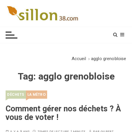
S
k
i
Le journal du monde rural
p
t
o
c
o
Accueil
agglo grenobloise
n
t
Tag:
agglo grenobloise
e
n
t
DÉCHETS
LA MÉTRO
Comment gérer nos déchets ? À
vous de voter !
IL Y A 9 ANS
TEMPS DE LECTURE :
1 MINUTE
PAR
GILBERT