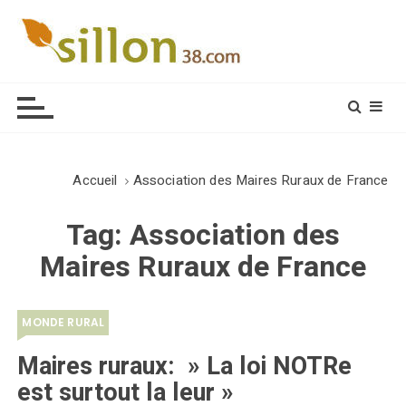
S
k
i
Le journal du monde rural
p
t
o
c
o
Accueil
Association des Maires Ruraux de France
n
t
Tag:
Association des
e
Maires Ruraux de France
n
t
MONDE RURAL
Maires ruraux: » La loi NOTRe
est surtout la leur »