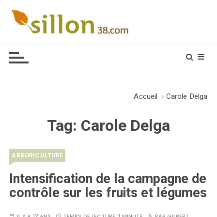
S
k
i
Le journal du monde rural
p
t
o
c
o
Accueil
Carole Delga
n
t
Tag:
Carole Delga
e
n
t
ARBORICULTURE
Intensification de la campagne de
contrôle sur les fruits et légumes
IL Y A 12 ANS
TEMPS DE LECTURE :
1 MINUTE
PAR
GILBERT