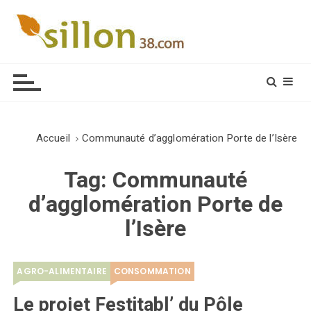
S
k
i
Le journal du monde rural
p
t
o
c
o
Accueil
Communauté d’agglomération Porte de l’Isère
n
t
Tag:
Communauté
e
d’agglomération Porte de
n
t
l’Isère
AGRO-ALIMENTAIRE
CONSOMMATION
Le projet Festitabl’ du Pôle