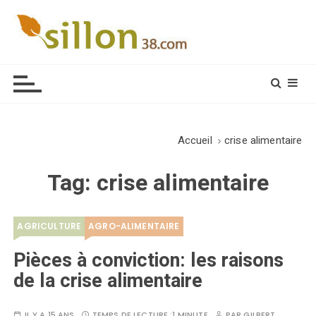
S
k
i
Le journal du monde rural
p
t
o
c
o
Accueil
crise alimentaire
n
t
Tag:
crise alimentaire
e
n
t
AGRICULTURE
AGRO-ALIMENTAIRE
Pièces à conviction: les raisons
de la crise alimentaire
IL Y A 15 ANS
TEMPS DE LECTURE :
1 MINUTE
PAR
GILBERT