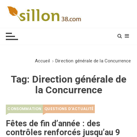
S
k
i
Le journal du monde rural
p
t
o
c
o
Accueil
Direction générale de la Concurrence
n
t
Tag:
Direction générale de
e
la Concurrence
n
t
CONSOMMATION
QUESTIONS D'ACTUALITÉ
Fêtes de fin d’année : des
contrôles renforcés jusqu’au 9