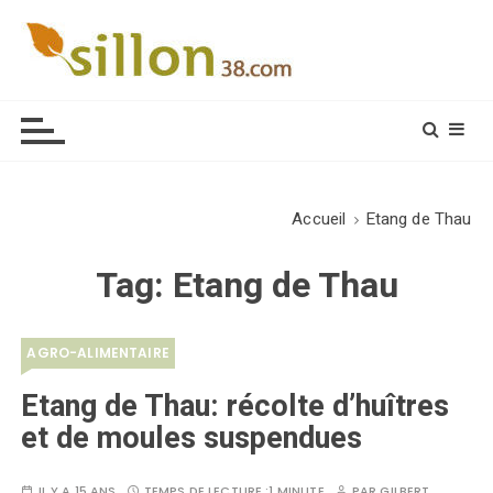
S
k
i
Le journal du monde rural
p
t
o
c
o
Accueil
Etang de Thau
n
t
Tag:
Etang de Thau
e
n
t
AGRO-ALIMENTAIRE
Etang de Thau: récolte d’huîtres
et de moules suspendues
IL Y A 15 ANS
TEMPS DE LECTURE :
1 MINUTE
PAR
GILBERT