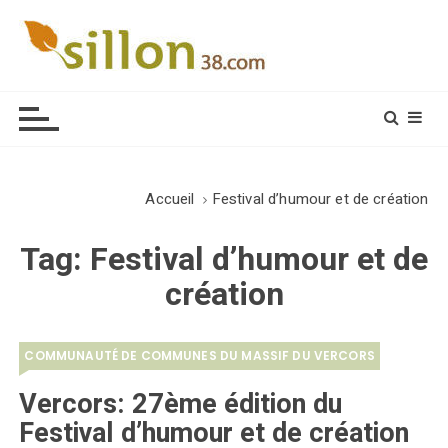
S
k
i
Le journal du monde rural
p
t
o
c
o
Accueil
Festival d’humour et de création
n
t
Tag:
Festival d’humour et de
e
création
n
t
COMMUNAUTÉ DE COMMUNES DU MASSIF DU VERCORS
Vercors: 27ème édition du
Festival d’humour et de création