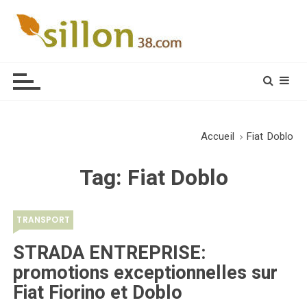
S
k
i
Le journal du monde rural
p
t
o
c
o
Accueil
Fiat Doblo
n
t
Tag:
Fiat Doblo
e
n
t
TRANSPORT
STRADA ENTREPRISE:
promotions exceptionnelles sur
Fiat Fiorino et Doblo