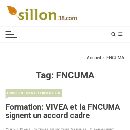
S
k
i
Le journal du monde rural
p
t
o
c
o
Accueil
FNCUMA
n
t
Tag:
FNCUMA
e
n
t
ENSEIGNEMENT-FORMATION
Formation: VIVEA et la FNCUMA
signent un accord cadre
IL Y A 12 ANS
TEMPS DE LECTURE :
0 MINUTE
PAR
GILBERT