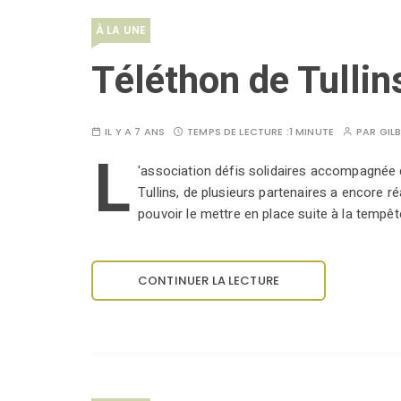
À LA UNE
Téléthon de Tullin
IL Y A 7 ANS
TEMPS DE LECTURE :
1 MINUTE
PAR
GIL
L
'association défis solidaires accompagnée 
Tullins, de plusieurs partenaires a encore ré
pouvoir le mettre en place suite à la tempêt
CONTINUER LA LECTURE