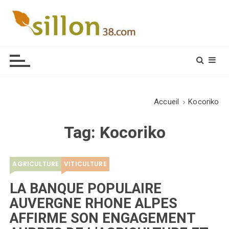
S
k
i
Le journal du monde rural
p
t
o
c
o
Accueil
Kocoriko
n
t
Tag:
Kocoriko
e
n
t
AGRICULTURE
VITICULTURE
LA BANQUE POPULAIRE
AUVERGNE RHONE ALPES
AFFIRME SON ENGAGEMENT