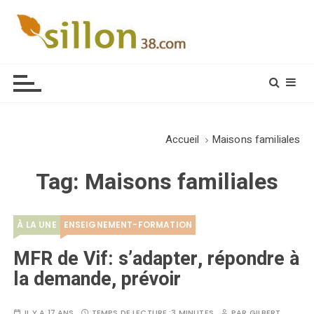
S
k
i
Le journal du monde rural
p
t
o
c
o
Accueil
Maisons familiales
n
t
Tag:
Maisons familiales
e
n
t
À LA UNE
ENSEIGNEMENT-FORMATION
MFR de Vif: s’adapter, répondre à
la demande, prévoir
IL Y A 17 ANS
TEMPS DE LECTURE :
3 MINUTES
PAR
GILBERT